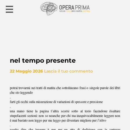
nel tempo presente
22 Maggio 2026
Lascia il tuo commento
potrai trovarmi nei tratti di matita che sottolineano frasi o singole parole dei libri
che sto leggendo
.
farti gli occhi sulla misurazione di variazioni di spessore e pressione
.
una mano tiene la pagina l’altra scorre sotto al testo facendone risaltare
stupefacenti sezioni: non so neanche per chi ma inequivocabilmente leggere non
è mai bastato non leggo per me leggo per diventare migliore per
l’altro
.
voglio dire che leggere è per me un atto di dedizione con la certezza