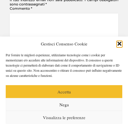
sono contrassegnati
*
Commento
*
Gestisci Consenso Cookie
Per fornire le migliori esperienze, utilizziamo tecnologie come i cookie per
Nome
*
Email
*
Sito web
memorizzare e/o accedere alle informazioni del dispositivo. Il consenso a queste
tecnologie ci permetterà di elaborare dati come il comportamento di navigazione o ID
unici su questo sito. Non acconsentire o ritirare il consenso può influire negativamente
su alcune caratteristiche e funzioni.
Questo sito utilizza Akismet per ridurre lo spam.
Scopri come
vengono elaborati i dati derivati dai commenti
.
Accetta
Nega
Visualizza le preferenze
© 2026 Copyright OperaPrima Blog | Claudio Badii |
Privacy Policy
. Webdesign