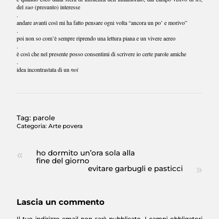
del
suo
(presunto) interesse
.
andare avanti così mi ha fatto pensare ogni volta “ancora un po’ e morivo”
.
poi non so com’è sempre riprendo una lettura piana e un vivere aereo
.
è così che nel presente posso consentimi di scrivere io certe parole amiche
.
idea incontrastata di un
noi
Tag:
parole
Categoria:
Arte povera
ho dormito un’ora sola alla
fine del giorno
evitare garbugli e pasticci
Lascia un commento
Il tuo indirizzo email non sarà pubblicato.
I campi obbligatori