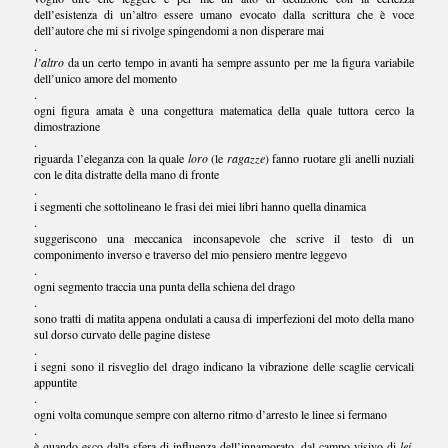
dell’esistenza di un’altro essere umano evocato dalla scrittura che è voce
dell’autore che mi si rivolge spingendomi a non disperare mai
.
l’altro
da un certo tempo in avanti ha sempre assunto per me la figura variabile
dell’unico amore del momento
.
ogni figura amata è una congettura matematica della quale tuttora cerco la
dimostrazione
.
riguarda l’eleganza con la quale
loro
(le
ragazze
) fanno ruotare gli anelli nuziali
con le dita distratte della mano di fronte
.
i segmenti che sottolineano le frasi dei miei libri hanno quella dinamica
.
suggeriscono una meccanica inconsapevole che scrive il testo di un
componimento inverso e traverso del mio pensiero mentre leggevo
.
ogni segmento traccia una punta della schiena del drago
.
sono tratti di matita appena ondulati a causa di imperfezioni del moto della mano
sul dorso curvato delle pagine distese
.
i segni sono il risveglio del drago indicano la vibrazione delle scaglie cervicali
appuntite
.
ogni volta comunque sempre con alterno ritmo d’arresto le linee si fermano
.
è quando esco dalla sfera di influenza dell’innamorato, dal campo visivo di
lei
,