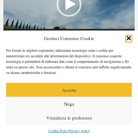
00:00
07:29
Gestisci Consenso Cookie
Per fornire le migliori esperienze, utilizziamo tecnologie come i cookie per
memorizzare e/o accedere alle informazioni del dispositivo. Il consenso a queste
tecnologie ci permetterà di elaborare dati come il comportamento di navigazione o ID
unici su questo sito. Non acconsentire o ritirare il consenso può influire negativamente
su alcune caratteristiche e funzioni.
Accetta
© 2026 Copyright OperaPrima Blog | Claudio Badii |
Privacy Policy
. Webdesign
Arca factory
Nega
Visualizza le preferenze
Cookie Policy
Privacy policy