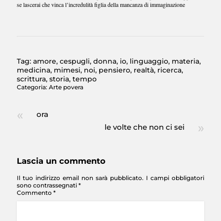
se lascerai che vinca l’incredulità figlia della mancanza di immaginazione
Tag:
amore
,
cespugli
,
donna
,
io
,
linguaggio
,
materia
,
medicina
,
mimesi
,
noi
,
pensiero
,
realtà
,
ricerca
,
scrittura
,
storia
,
tempo
Categoria:
Arte povera
ora
le volte che non ci sei
Lascia un commento
Il tuo indirizzo email non sarà pubblicato.
I campi obbligatori
sono contrassegnati
*
Commento
*