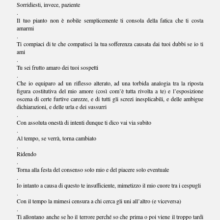
Sorridiesti, invece, paziente
.
Il tuo pianto non è nobile semplicemente ti consola della fatica che ti costa
amarmi
.
Ti compiaci di te che compatisci la tua sofferenza causata dai tuoi dubbi se io ti
ami
.
Tu sei frutto amaro dei tuoi sospetti
.
Che io equiparo ad un riflesso alterato, ad una torbida analogia tra la riposta
figura costitutiva del mio amore (così com’è tutta rivolta a te) e l’esposizione
oscena di certe furtive carezze, e di tutti gli screzi inesplicabili, e delle ambigue
dichiarazioni, e delle urla e dei sussurri
.
Con assoluta onestà di intenti dunque ti dico vai via subito
.
Al tempo, se verrà, torna cambiato
.
Ridendo
.
Torna alla festa del consenso solo mio e del piacere solo eventuale
.
Io intanto a causa di questo te insufficiente, mimetizzo il mio cuore tra i cespugli
.
Con il tempo la mimesi censura a chi cerca gli uni all’altro (e viceversa)
.
Ti allontano anche se ho il terrore perché so che prima o poi viene il troppo tardi