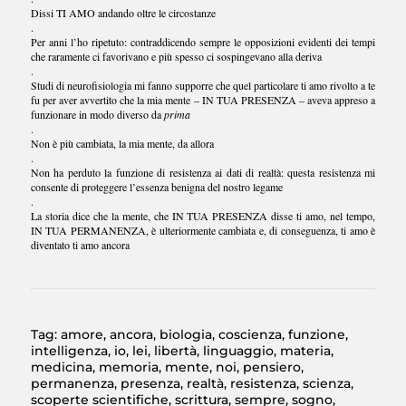
Dissi TI AMO andando oltre le circostanze
.
Per anni l’ho ripetuto: contraddicendo sempre le opposizioni evidenti dei tempi
che raramente ci favorivano e più spesso ci sospingevano alla deriva
.
Studi di neurofisiologia mi fanno supporre che quel particolare ti amo rivolto a te
fu per aver avvertito che la mia mente – IN TUA PRESENZA – aveva appreso a
funzionare in modo diverso da
prima
.
Non è più cambiata, la mia mente, da allora
.
Non ha perduto la funzione di resistenza ai dati di realtà: questa resistenza mi
consente di proteggere l’essenza benigna del nostro legame
.
La storia dice che la mente, che IN TUA PRESENZA disse ti amo, nel tempo,
IN TUA PERMANENZA, è ulteriormente cambiata e, di conseguenza, ti amo è
diventato ti amo ancora
Tag:
amore
,
ancora
,
biologia
,
coscienza
,
funzione
,
intelligenza
,
io
,
lei
,
libertà
,
linguaggio
,
materia
,
medicina
,
memoria
,
mente
,
noi
,
pensiero
,
permanenza
,
presenza
,
realtà
,
resistenza
,
scienza
,
scoperte scientifiche
,
scrittura
,
sempre
,
sogno
,