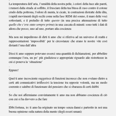
La temperatura dell’aria, l’umidità della nostra pelle, i colori della luce alle pareti,
i rumori dalla strada al soffitto, il frusciare della tua blusa di raso contro il cotone
crudo della poltrona, l’odore di menta, le cicale, le contrazioni distratte delle dita,
i rapidi movimenti degli occhi come nella fase REM del sonno, il mare delle voci
sottostanti, e il preludio di tutto
questo
(in una precisa attenuazione di tutto
quello che c’era stato sempre prima
) in una cascata di minuti: sono tutti i dati di
allora che posso, uno ad uno, portare alla coscienza
.
Ma non mi impedirono di dirti ti amo che si riferiva ad un universo di realtà e
rappresentazioni ‘impossibili’ per le circostanze che erano le nostre vite così
distanti l’una dall’altra
.
Dissi ti amo seppure potevano esserci una quantità di dichiarazioni, per abbellire
comunque l’ora, un po’ più giudiziose e appropriate riguardo alle ristrettezze in
cui ci poneva la ‘situazione’
.
Eppure!
.
Quel ti amo incosciente suggerisce di funzioni inconsce che non svelano dietro a
certi atti comunicativi irriflessivi la tensione tra opposte volontà, ma un modo
coerente e salubre di funzionare del pensiero che si sbarazza di certi dubbi
.
So che noi affermiamo convintamente ti amo ma non abbiamo coscienza di ciò
con cui si ha davvero a che fare
.
Ebbi fortuna, io: ti amo ha originato un tempo senza danni e partorito in noi una
buona opinione sulla natura della mente (degli esseri umani)
.