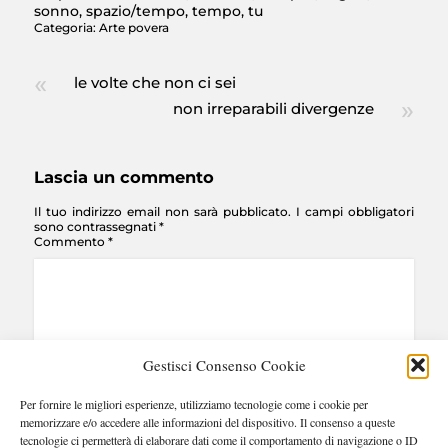
sonno
,
spazio/tempo
,
tempo
,
tu
Categoria:
Arte povera
le volte che non ci sei
non irreparabili divergenze
Lascia un commento
Il tuo indirizzo email non sarà pubblicato.
I campi obbligatori
sono contrassegnati
*
Commento
*
Gestisci Consenso Cookie
Per fornire le migliori esperienze, utilizziamo tecnologie come i cookie per
Nome
*
Email
*
Sito web
memorizzare e/o accedere alle informazioni del dispositivo. Il consenso a queste
tecnologie ci permetterà di elaborare dati come il comportamento di navigazione o ID