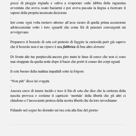
gocce di pioggia rugiada e saliva a evaporare sulle labbra della ragazzina
avventata che aveva osato baciarmi e poi aveva passata la lingua a ricercare il
sapore della propria insensata decisione
.
Ieri come ogni volta ruotavo attorno all’asse sicuro di quella prima ascensione
adolescenziale sotto i loro sguardi che come fili di pensieri convergenti mi
avvolgevano
.
Preparavo il bozzolo di seta col pretesto di fuggire la curiosità però già sapevo
che il bozzolo non è un
riparo
è una
fabbrica
di ben altro
domani
.
Di fronte alle tue perplessità ancora giro muto le linee di senso che non si sono
mai strappate da quella notte dopo il bacio che portò il sonno dei corpi uguali
.
Il sole buono della mattina impallidì sotto la folgore
.
“Non più” disse lei svagata
.
Ancora cerco di tenere lucido e teso il filo di seta che dice che la certezza della
nascita provoca e sostiene il capriccio ‘mortale’ della libertà che gli altri ci
chiedono e l’incosciente pretesa della nostra libertà che da loro invochiamo
.
Fidando nel sogno ho dormito un’ora sola alla fine del giorno