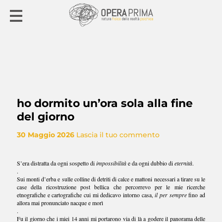
ho dormito un’ora sola alla fine
del giorno
30 Maggio 2026
Lascia il tuo commento
S’era distratta da ogni sospetto di
impossibilità
e da ogni dubbio di
eternità
.
.
Sui monti d’erba e sulle colline di detriti di calce e mattoni necessari a tirare su le
case della ricostruzione post bellica che percorrevo per le mie ricerche
etnografiche e cartografiche cui mi dedicavo intorno casa,
il per sempre
fino ad
allora mai pronunciato nacque e morì
.
Fu il giorno che i miei 14 anni mi portarono via di là a godere il panorama delle