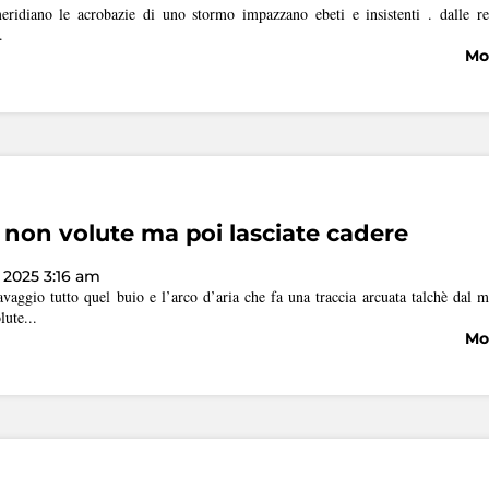
eridiano le acrobazie di uno stormo impazzano ebeti e insistenti . dalle r
.
Mos
e non volute ma poi lasciate cadere
2025 3:16 am
avaggio tutto quel buio e l’arco d’aria che fa una traccia arcuata talchè dal
lute...
Mos