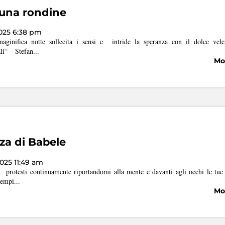
e una rondine
025 6:38 pm
aginifica notte sollecita i sensi e intride la speranza con il dolce vele
i“ – Stefan...
Mos
zza di Babele
025 11:49 am
 protesti continuamente riportandomi alla mente e davanti agli occhi le tue 
tempi...
Mos