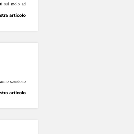
eti sul molo ad
tra articolo
 marmo scendono
tra articolo