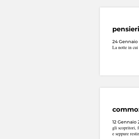
pensier
24 Gennaio
La notte in cui
commozi
12 Gennaio 
gli scopritori,
e seppure restin