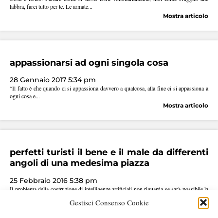
labbra, farei tutto per te. Le armate...
Mostra articolo
appassionarsi ad ogni singola cosa
28 Gennaio 2017 5:34 pm
“Il fatto è che quando ci si appassiona davvero a qualcosa, alla fine ci si appassiona a
ogni cosa e...
Mostra articolo
perfetti turisti il bene e il male da differenti
angoli di una medesima piazza
25 Febbraio 2016 5:38 pm
Il problema della costruzione di intelligenze artificiali non riguarda se sarà possibile la
loro realizzazione nei termini di una totale...
Gestisci Consenso Cookie
Mostra articolo