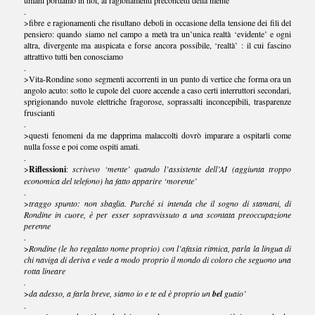
umani portiamo in noi, ai ragionamenti preconcetti della mente
.
>fibre e ragionamenti che risultano deboli in occasione della tensione dei fili del
pensiero: quando siamo nel campo a metà tra un’unica realtà ‘evidente’ e ogni
altra, divergente ma auspicata e forse ancora possibile, ‘realtà’ : il cui fascino
attrattivo tutti ben conosciamo
.
>Vita-Rondine sono segmenti accorrenti in un punto di vertice che forma ora un
angolo acuto: sotto le cupole del cuore accende a caso certi interruttori secondari,
sprigionando nuvole elettriche fragorose, soprassalti inconcepibili, trasparenze
fruscianti
.
>questi fenomeni da me dapprima malaccolti dovrò imparare a ospitarli come
nulla fosse e poi come ospiti amati.
.
>
Riflessioni
:
scrivevo ‘mente’ quando l’assistente dell’AI (aggiunta troppo
economica del telefono) ha fatto apparire ‘morente’
.
>
traggo spunto: non sbaglia. Purché si intenda che il sogno di stamani, di
Rondine in cuore, è per esser sopravvissuto a una scontata preoccupazione
perenne
.
>
Rondine (le ho regalato nome proprio) con l’afasia ritmica, parla la lingua di
chi naviga di deriva e vede a modo proprio il mondo di coloro che seguono una
rotta lineare
.
>
da adesso, a farla breve, siamo io e
te ed è proprio un
bel
guaio’
.