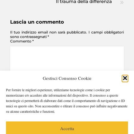
Il trauma della differenza
Lascia un commento
Il tuo indirizzo email non sarà pubblicato.
I campi obbligatori
sono contrassegnati
*
Commento
*
Gestisci Consenso Cookie
Per fornire le migliori esperienze, utilizziamo tecnologie come i cookie per
Nome
*
Email
*
Sito web
memorizzare e/o accedere alle informazioni del dispositivo. Il consenso a queste
tecnologie ci permetterà di elaborare dati come il comportamento di navigazione o ID
unici su questo sito. Non acconsentire o ritirare il consenso può influire negativamente
su alcune caratteristiche e funzioni.
Questo sito utilizza Akismet per ridurre lo spam.
Scopri come
vengono elaborati i dati derivati dai commenti
.
Accetta