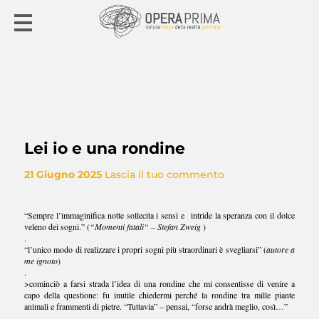
Lei io e una rondine
21 Giugno 2025
Lascia il tuo commento
“Sempre l’immaginifica notte sollecita i sensi e intride la speranza con il dolce
veleno dei sogni.” (
“Momenti fatali“ – Stefan Zweig
)
.
“l’unico modo di realizzare i propri sogni più straordinari è svegliarsi” (
autore a
me ignoto
)
.
>cominciò a farsi strada l’idea di una rondine che mi consentisse di venire a
capo della questione: fu inutile chiedermi perché la rondine tra mille piante
animali e frammenti di pietre. “Tuttavia” – pensai, “forse andrà meglio, così…”
.