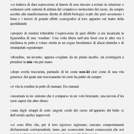
>si trattava di dare espressione al timore di non riuscire a restare in relazione o
contenere certi sintomi di aritmia del complesso molecolare del cuore, da sempre
ascritta alla manifestazione diretta di difetti biologici esatti che però assumono i
fumi e i terrori di grande effetti scenografici al loro apparire sul teatro della
quotidianità
.
>proprio di rendere tollerabile l’espressione di quel difetto si era incaricata la
figura/idea di una ‘rondine’. Una volta libera nell’aria fuori con le altre ora è
rinchiusa in petto a volare stretta in un sogno biochimico di afasie ritmiche e di
strampalati segnatempo
.
>Rondine, mi invento, appena svegliato da un primo incubo, mi costringerà a
prendere la
mia
vita per mano
.
>dopo averla trascurata, parlando di lei come
non-lei
cioè come di una vita
generica: del quale mio travisamento lei certo ha patito da sempre
.
>è vita la rondine in petto di stamani. Da stamani
.
>incarnata in un sintomo che è comparso in un volo bruciante, una nuvola d’ira
(non saprei che altro dirne)
.
>nata dagli strappi di certe singole corde del cuore all’apparire del bello (e
dell’orrido anche) imprevisti
.
>ci sono fibre che, per il loro rigoroso ragionare, causano comportamenti
disfunzionali corrispondenti, temo, per sconosciute lunari connessioni che noi