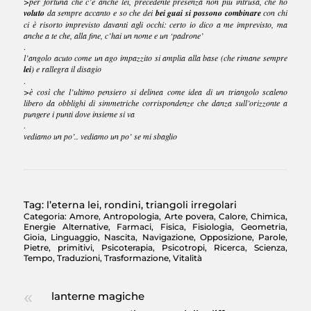
>per fortuna che c’è anche lei, precedente presenza non più intrusa, che ho
voluto
da sempre accanto e so che dei
bei guai si possono combinare
con chi
ci è risorto imprevisto davanti agli occhi: certo io dico a me imprevisto, ma
anche a te che, alla fine, c’hai un nome e un ‘padrone’
.
l’angolo acuto come un ago impazzito si amplia alla base (che rimane sempre
lei
) e rallegra il disagio
.
>è così che l’ultimo pensiero si delinea come idea di un triangolo scaleno
libero da obblighi di simmetriche corrispondenze che danza sull’orizzonte a
pungere i punti dove insieme si va
.
vediamo un po’.. vediamo un po’
se mi sbaglio
Tag:
l’eterna lei
,
rondini
,
triangoli irregolari
Categoria:
Amore
,
Antropologia
,
Arte povera
,
Calore
,
Chimica
,
Energie Alternative
,
Farmaci
,
Fisica
,
Fisiologia
,
Geometria
,
Gioia
,
Linguaggio
,
Nascita
,
Navigazione
,
Opposizione
,
Parole
,
Pietre
,
primitivi
,
Psicoterapia
,
Psicotropi
,
Ricerca
,
Scienza
,
Tempo
,
Traduzioni
,
Trasformazione
,
Vitalità
lanterne magiche