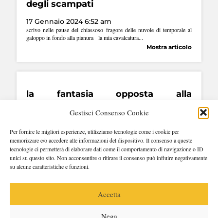
degli scampati
17 Gennaio 2024 6:52 am
scrivo nelle pause del chiassoso fragore delle nuvole di temporale al
galoppo in fondo alla pianura la mia cavalcatura...
Mostra articolo
la fantasia opposta alla
rassegnazione
Gestisci Consenso Cookie
12 Gennaio 2024 3:21 pm
così come l’amore fisico venne gradito a cambiare il pensiero e di certo
Per fornire le migliori esperienze, utilizziamo tecnologie come i cookie per
non mi pentìi di quella intrusione ...
memorizzare e/o accedere alle informazioni del dispositivo. Il consenso a queste
Mostra articolo
tecnologie ci permetterà di elaborare dati come il comportamento di navigazione o ID
unici su questo sito. Non acconsentire o ritirare il consenso può influire negativamente
su alcune caratteristiche e funzioni.
1
2
Successivo »
Accetta
Nega