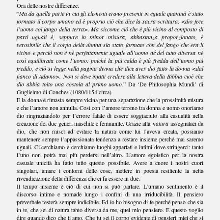
Ora delle nostre differenze.
“
Ma da quella parte in cui gli elementi erano presenti in eguale quantità è stato
formato il corpo umano ed è proprio ciò che dice la sacra scrittura: <dio fece
l’uomo col fango della terra>. Ma siccome ciò che è più vicino al composto di
parti uguali è, seppure in minor misura, abbastanza proporzionato, è
verosimile che il corpo della donna sia stato formato con del fango che era lì
vicino e perciò non è né perfettamente uguale all’uomo né del tutto diversa né
così equilibrata come l’uomo: poiché la più calda è più fredda dell’uomo più
freddo, e ciò si legge nella pagina divina che dice aver dio fatto la donna <dal
fianco di Adamo>. Non si deve infatti credere alla lettera della Bibbia cioè che
dio abbia tolto una costola al primo uomo.
” Da ‘De Philosophia Mundi’ di
Guglielmo di Conches (1080/1154 circa)
E la donna è rimasta sempre vicina per una separazione che la prossimità misura
e che l’amore non annulla. Così con l’amore terreno tra donna e uomo onoriamo
dio ringraziandolo per l’errore fatale di essere soggiaciuto alla casualità nella
creazione dei due generi maschile e femminile. Grazie alla
natura
assegnataci da
dio, che non riuscì ad evitare la natura come lui l’aveva creata, possiamo
mantenere sempre l’appassionata tendenza a restare insieme perché mai saremo
uguali. Ci cerchiamo e cerchiamo luoghi appartati e intimi dove stringerci: tanto
l’uno non potrà mai più perdersi nell’altro. L’amore egoistico per la nostra
casuale unicità ha fatto tutto questo possibile. Avere a cuore i nostri cuori
singolari, amare i contorni delle cose, mettere in poesia resiliente la netta
rivendicazione della differenza che ci fa essere in due.
Il tempo insieme è ciò di cui non si può parlare. L’umano sentimento è il
discorso intimo e nomade lungo i confini di una irriducibilità. Il pensiero
preverbale resterà sempre indicibile. Ed io ho bisogno di te perché penso che sia
in te, che sei di natura tanto diversa da me, quel mio pensiero. E questo voglio
dire quando dico che ti amo. Che tu sei il corpo evidente di pensieri miei che si