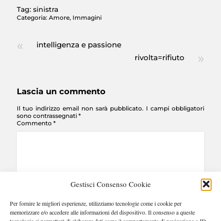
Tag:
sinistra
Categoria:
Amore
,
Immagini
intelligenza e passione
rivolta=rifiuto
Lascia un commento
Il tuo indirizzo email non sarà pubblicato.
I campi obbligatori
sono contrassegnati
*
Commento
*
Gestisci Consenso Cookie
Per fornire le migliori esperienze, utilizziamo tecnologie come i cookie per
Nome
*
Email
*
Sito web
memorizzare e/o accedere alle informazioni del dispositivo. Il consenso a queste