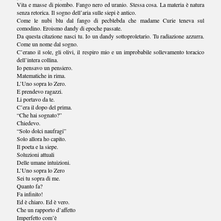
Vita e masse di piombo. Fango nero ed uranio. Stessa cosa. La materia è natura
senza retorica. Il sogno dell’aria sulle siepi è antico.
Come le nubi blu dal fango di pecblebda che madame Curie teneva sul
comodino. Eroismo dandy di epoche passate.
Da questa citazione nasci tu. Io un dandy sottoproletario. Tu radiazione azzurra.
Come un nome dal sogno.
C’erano il sole, gli olivi, il respiro mio e un improbabile sollevamento toracico
dell’intera collina.
Io pensavo un pensiero.
Matematiche in rima.
L’Uno sopra lo Zero.
E prendevo ragazzi.
Li portavo da te.
C’era il dopo del prima.
“Che hai sognato?”
Chiedevo.
“Solo dolci naufragi”
Solo allora ho capito.
Il poeta e la siepe.
Soluzioni attuali
Delle umane intuizioni.
L’Uno sopra lo Zero
Sei tu sopra di me.
Quanto fa?
Fa infinito!
Ed è chiaro. Ed è vero.
Che un rapporto d’affetto
Imperfetto com’è