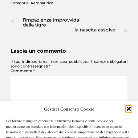
Categoria:
Aeronautica
l’impazienza improvvida
della tigre
la nascita assolve
Lascia un commento
Il tuo indirizzo email non sarà pubblicato.
I campi obbligatori
sono contrassegnati
*
Commento
*
Gestisci Consenso Cookie
Per fornire le migliori esperienze, utilizziamo tecnologie come i cookie per
Nome
*
Email
*
Sito web
memorizzare e/o accedere alle informazioni del dispositivo. Il consenso a queste
tecnologie ci permetterà di elaborare dati come il comportamento di navigazione o ID
unici su questo sito. Non acconsentire o ritirare il consenso può influire negativamente