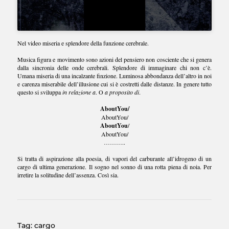
Nel video miseria e splendore della funzione cerebrale.
Musica figura e movimento sono azioni del pensiero non cosciente che si genera
dalla sincronia delle onde cerebrali. Splendore di immaginare chi non c’è.
Umana miseria di una incalzante finzione. Luminosa abbondanza dell’altro in noi
e carenza miserabile dell’illusione cui si è costretti dalle distanze. In genere tutto
questo si sviluppa
in relazione a
. O
a proposito di
.
About
You/
AboutYou/
AboutYou
/
AboutYou/
………..
Si tratta di aspirazione alla poesia, di vapori del carburante all’idrogeno di un
cargo di ultima generazione. Il sogno nel sonno di una rotta piena di noia. Per
irretire la solitudine dell’assenza. Così sia.
Tag:
cargo