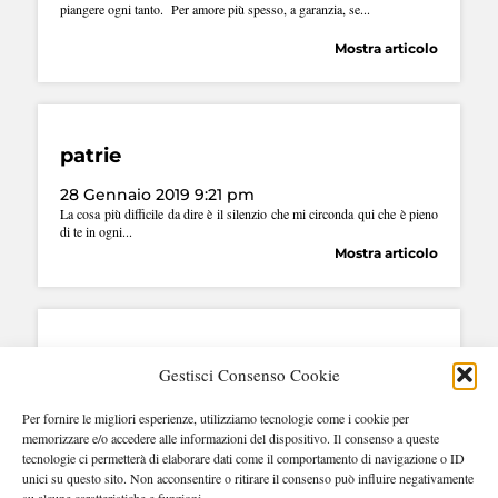
piangere ogni tanto. Per amore più spesso, a garanzia, se...
Mostra articolo
patrie
28 Gennaio 2019 9:21 pm
La cosa più difficile da dire è il silenzio che mi circonda qui che è pieno
di te in ogni...
Mostra articolo
taciute aspirazioni
Gestisci Consenso Cookie
23 Ottobre 2018 2:50 pm
Per fornire le migliori esperienze, utilizziamo tecnologie come i cookie per
Non siamo che anime anonime nei bar dopo La Grande Rivolta. Siamo
fiammiferi, teste incendiarie. Ritti agli angoli, scossi da...
memorizzare e/o accedere alle informazioni del dispositivo. Il consenso a queste
tecnologie ci permetterà di elaborare dati come il comportamento di navigazione o ID
Mostra articolo
unici su questo sito. Non acconsentire o ritirare il consenso può influire negativamente